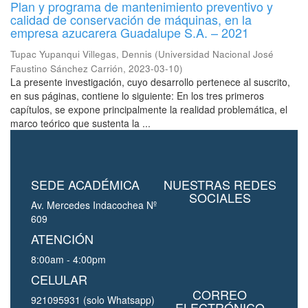
Plan y programa de mantenimiento preventivo y
calidad de conservación de máquinas, en la
empresa azucarera Guadalupe S.A. – 2021
Tupac Yupanqui Villegas, Dennis
(
Universidad Nacional José
Faustino Sánchez Carrión
,
2023-03-10
)
La presente investigación, cuyo desarrollo pertenece al suscrito,
en sus páginas, contiene lo siguiente: En los tres primeros
capítulos, se expone principalmente la realidad problemática, el
marco teórico que sustenta la ...
SEDE ACADÉMICA
NUESTRAS REDES
SOCIALES
Av. Mercedes Indacochea Nº
609
ATENCIÓN
8:00am - 4:00pm
CELULAR
CORREO
921095931 (solo Whatsapp)
ELECTRÓNICO