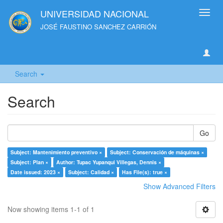
UNIVERSIDAD NACIONAL
Toggl
navig
JOSÉ FAUSTINO SANCHEZ CARRIÓN
Search
Search
Go
Subject: Mantenimiento preventivo ×
Subject: Conservación de máquinas ×
Subject: Plan ×
Author: Tupac Yupanqui Villegas, Dennis ×
Date issued: 2023 ×
Subject: Calidad ×
Has File(s): true ×
Show Advanced Filters
Now showing items 1-1 of 1