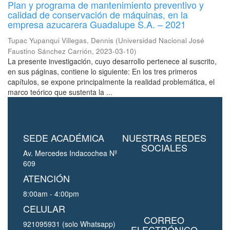
Plan y programa de mantenimiento preventivo y
calidad de conservación de máquinas, en la
empresa azucarera Guadalupe S.A. – 2021
Tupac Yupanqui Villegas, Dennis
(
Universidad Nacional José
Faustino Sánchez Carrión
,
2023-03-10
)
La presente investigación, cuyo desarrollo pertenece al suscrito,
en sus páginas, contiene lo siguiente: En los tres primeros
capítulos, se expone principalmente la realidad problemática, el
marco teórico que sustenta la ...
SEDE ACADÉMICA
NUESTRAS REDES
SOCIALES
Av. Mercedes Indacochea Nº
609
ATENCIÓN
8:00am - 4:00pm
CELULAR
CORREO
921095931 (solo Whatsapp)
ELECTRÓNICO