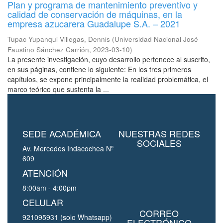
Plan y programa de mantenimiento preventivo y
calidad de conservación de máquinas, en la
empresa azucarera Guadalupe S.A. – 2021
Tupac Yupanqui Villegas, Dennis
(
Universidad Nacional José
Faustino Sánchez Carrión
,
2023-03-10
)
La presente investigación, cuyo desarrollo pertenece al suscrito,
en sus páginas, contiene lo siguiente: En los tres primeros
capítulos, se expone principalmente la realidad problemática, el
marco teórico que sustenta la ...
SEDE ACADÉMICA
NUESTRAS REDES
SOCIALES
Av. Mercedes Indacochea Nº
609
ATENCIÓN
8:00am - 4:00pm
CELULAR
CORREO
921095931 (solo Whatsapp)
ELECTRÓNICO