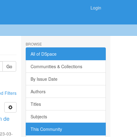
Login
BROWSE
All of DSpace
Go
Communities & Collections
By Issue Date
Authors
 Filters
Titles
Subjects
n de
This Community
23-03-