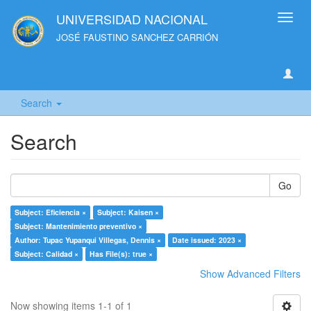
UNIVERSIDAD NACIONAL
Toggl
navig
JOSÉ FAUSTINO SANCHEZ CARRIÓN
Search
Search
Go
Subject: Eficiencia ×
Subject: Kaisen ×
Subject: Mantenimiento preventivo ×
Author: Tupac Yupanqui Villegas, Dennis ×
Date issued: 2023 ×
Subject: Calidad ×
Has File(s): true ×
Show Advanced Filters
Now showing items 1-1 of 1