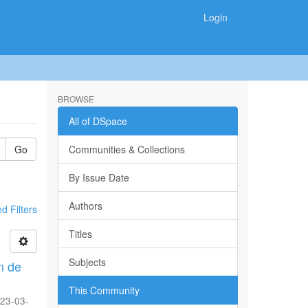
Login
BROWSE
All of DSpace
Go
Communities & Collections
By Issue Date
Authors
 Filters
Titles
Subjects
n de
This Community
23-03-