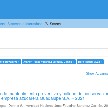
trial, Sistemas e Informática
Search
nto preventivo ×
Author: Tupac Yupanqui Villegas, Dennis ×
Date issued: 2023 ×
Show Advanced
 de mantenimiento preventivo y calidad de conservació
a empresa azucarera Guadalupe S.A. – 2021
egas, Dennis
(
Universidad Nacional José Faustino Sánchez Carrión
,
20