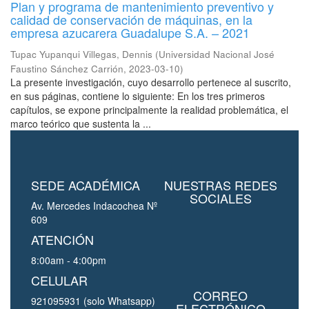
Plan y programa de mantenimiento preventivo y
calidad de conservación de máquinas, en la
empresa azucarera Guadalupe S.A. – 2021
Tupac Yupanqui Villegas, Dennis
(
Universidad Nacional José
Faustino Sánchez Carrión
,
2023-03-10
)
La presente investigación, cuyo desarrollo pertenece al suscrito,
en sus páginas, contiene lo siguiente: En los tres primeros
capítulos, se expone principalmente la realidad problemática, el
marco teórico que sustenta la ...
SEDE ACADÉMICA
NUESTRAS REDES
SOCIALES
Av. Mercedes Indacochea Nº
609
ATENCIÓN
8:00am - 4:00pm
CELULAR
CORREO
921095931 (solo Whatsapp)
ELECTRÓNICO