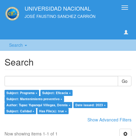
UNIVERSIDAD NACIONAL
Toggl
navig
JOSÉ FAUSTINO SANCHEZ CARRIÓN
Search
Search
Go
Subject: Programa ×
Subject: Eficacia ×
Subject: Mantenimiento preventivo ×
Author: Tupac Yupanqui Villegas, Dennis ×
Date issued: 2023 ×
Subject: Calidad ×
Has File(s): true ×
Show Advanced Filters
Now showing items 1-1 of 1