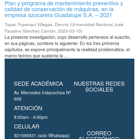
Plan y programa de mantenimiento preventivo y
calidad de conservación de máquinas, en la
empresa azucarera Guadalupe S.A. – 2021
Tupac Yupanqui Villegas, Dennis
(
Universidad Nacional José
Faustino Sánchez Carrión
,
2023-03-10
)
La presente investigación, cuyo desarrollo pertenece al suscrito,
en sus páginas, contiene lo siguiente: En los tres primeros
capítulos, se expone principalmente la realidad problemática, el
marco teórico que sustenta la ...
SEDE ACADÉMICA
NUESTRAS REDES
SOCIALES
Av. Mercedes Indacochea Nº
609
ATENCIÓN
8:00am - 4:00pm
CELULAR
CORREO
921095931 (solo Whatsapp)
ELECTRÓNICO