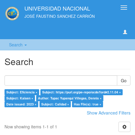
UNIVERSIDAD NACIONAL
Toggl
navig
JOSÉ FAUSTINO SANCHEZ CARRIÓN
Search
Search
Go
Subject: Eficiencia ×
Subject: https://purl.org/pe-repo/ocde/ford#2.11.04 ×
Subject: Kaisen ×
Author: Tupac Yupanqui Villegas, Dennis ×
Date issued: 2023 ×
Subject: Calidad ×
Has File(s): true ×
Show Advanced Filters
Now showing items 1-1 of 1