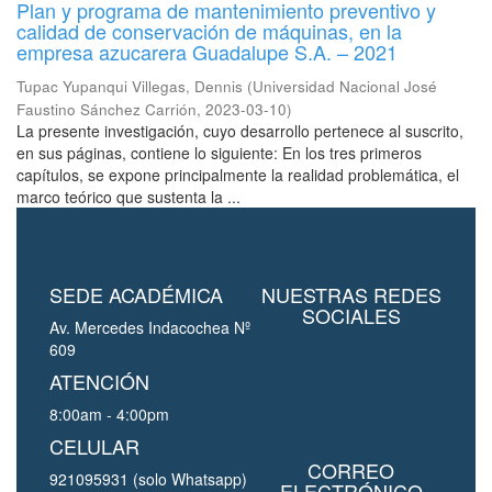
Plan y programa de mantenimiento preventivo y
calidad de conservación de máquinas, en la
empresa azucarera Guadalupe S.A. – 2021
Tupac Yupanqui Villegas, Dennis
(
Universidad Nacional José
Faustino Sánchez Carrión
,
2023-03-10
)
La presente investigación, cuyo desarrollo pertenece al suscrito,
en sus páginas, contiene lo siguiente: En los tres primeros
capítulos, se expone principalmente la realidad problemática, el
marco teórico que sustenta la ...
SEDE ACADÉMICA
NUESTRAS REDES
SOCIALES
Av. Mercedes Indacochea Nº
609
ATENCIÓN
8:00am - 4:00pm
CELULAR
CORREO
921095931 (solo Whatsapp)
ELECTRÓNICO