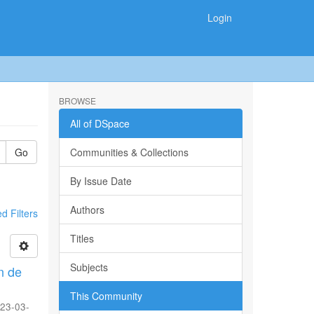
Login
BROWSE
All of DSpace
Go
Communities & Collections
By Issue Date
Authors
 Filters
Titles
Subjects
n de
This Community
23-03-