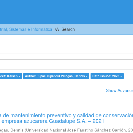
trial, Sistemas e Informática
Search
ect: Kaisen ×
Author: Tupac Yupanqui Villegas, Dennis ×
Date issued: 2023 ×
Show Advanced
 de mantenimiento preventivo y calidad de conservació
a empresa azucarera Guadalupe S.A. – 2021
egas, Dennis
(
Universidad Nacional José Faustino Sánchez Carrión
,
20