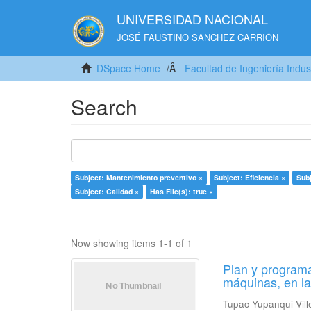
UNIVERSIDAD NACIONAL
JOSÉ FAUSTINO SANCHEZ CARRIÓN
DSpace Home
Facultad de Ingeniería Indus
Search
Subject: Mantenimiento preventivo ×
Subject: Eficiencia ×
Subj
Subject: Calidad ×
Has File(s): true ×
Now showing items 1-1 of 1
Plan y programa
máquinas, en l
Tupac Yupanqui Vill