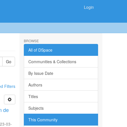
Login
BROWSE
All of DSpace
Go
Communities & Collections
By Issue Date
Authors
 Filters
Titles
Subjects
n de
This Community
23-03-