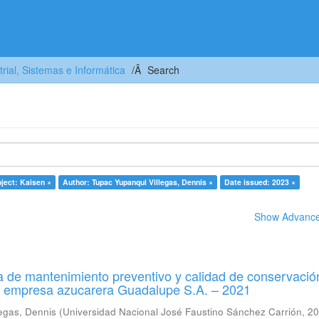
trial, Sistemas e Informática
Search
ject: Kaisen ×
Author: Tupac Yupanqui Villegas, Dennis ×
Date issued: 2023 ×
Show Advanced
 de mantenimiento preventivo y calidad de conservació
a empresa azucarera Guadalupe S.A. – 2021
egas, Dennis
(
Universidad Nacional José Faustino Sánchez Carrión
,
20