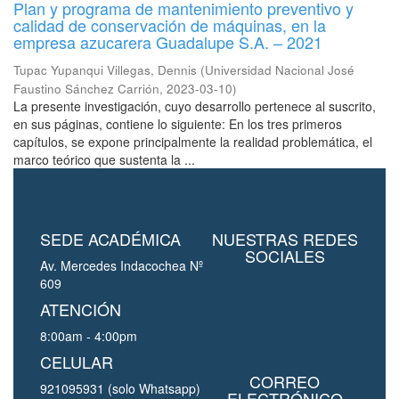
Plan y programa de mantenimiento preventivo y
calidad de conservación de máquinas, en la
empresa azucarera Guadalupe S.A. – 2021
Tupac Yupanqui Villegas, Dennis
(
Universidad Nacional José
Faustino Sánchez Carrión
,
2023-03-10
)
La presente investigación, cuyo desarrollo pertenece al suscrito,
en sus páginas, contiene lo siguiente: En los tres primeros
capítulos, se expone principalmente la realidad problemática, el
marco teórico que sustenta la ...
SEDE ACADÉMICA
NUESTRAS REDES
SOCIALES
Av. Mercedes Indacochea Nº
609
ATENCIÓN
8:00am - 4:00pm
CELULAR
CORREO
921095931 (solo Whatsapp)
ELECTRÓNICO