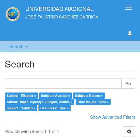
UNIVERSIDAD NACIONAL
Toggl
navig
JOSÉ FAUSTINO SANCHEZ CARRIÓN
Search
Search
Go
Subject: Eficacia ×
Subject: Averías ×
Subject: Kaisen ×
Author: Tupac Yupanqui Villegas, Dennis ×
Date issued: 2023 ×
Subject: Calidad ×
Has File(s): true ×
Show Advanced Filters
Now showing items 1-1 of 1