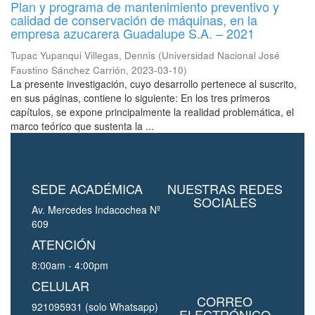
Plan y programa de mantenimiento preventivo y
calidad de conservación de máquinas, en la
empresa azucarera Guadalupe S.A. – 2021
Tupac Yupanqui Villegas, Dennis
(
Universidad Nacional José
Faustino Sánchez Carrión
,
2023-03-10
)
La presente investigación, cuyo desarrollo pertenece al suscrito,
en sus páginas, contiene lo siguiente: En los tres primeros
capítulos, se expone principalmente la realidad problemática, el
marco teórico que sustenta la ...
SEDE ACADÉMICA
NUESTRAS REDES
SOCIALES
Av. Mercedes Indacochea Nº
609
ATENCIÓN
8:00am - 4:00pm
CELULAR
CORREO
921095931 (solo Whatsapp)
ELECTRÓNICO