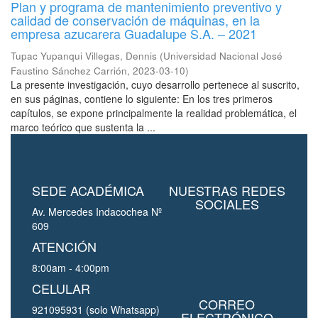
Plan y programa de mantenimiento preventivo y
calidad de conservación de máquinas, en la
empresa azucarera Guadalupe S.A. – 2021
Tupac Yupanqui Villegas, Dennis
(
Universidad Nacional José
Faustino Sánchez Carrión
,
2023-03-10
)
La presente investigación, cuyo desarrollo pertenece al suscrito,
en sus páginas, contiene lo siguiente: En los tres primeros
capítulos, se expone principalmente la realidad problemática, el
marco teórico que sustenta la ...
SEDE ACADÉMICA
NUESTRAS REDES
SOCIALES
Av. Mercedes Indacochea Nº
609
ATENCIÓN
8:00am - 4:00pm
CELULAR
CORREO
921095931 (solo Whatsapp)
ELECTRÓNICO