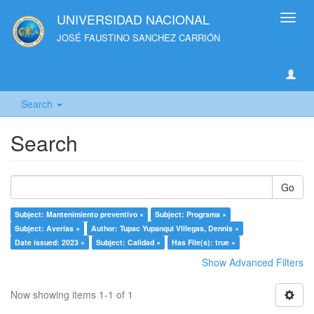
UNIVERSIDAD NACIONAL
Toggl
navig
JOSÉ FAUSTINO SANCHEZ CARRIÓN
Search
Search
Go
Subject: Mantenimiento preventivo ×
Subject: Programa ×
Subject: Averías ×
Author: Tupac Yupanqui Villegas, Dennis ×
Date issued: 2023 ×
Subject: Calidad ×
Has File(s): true ×
Show Advanced Filters
Now showing items 1-1 of 1