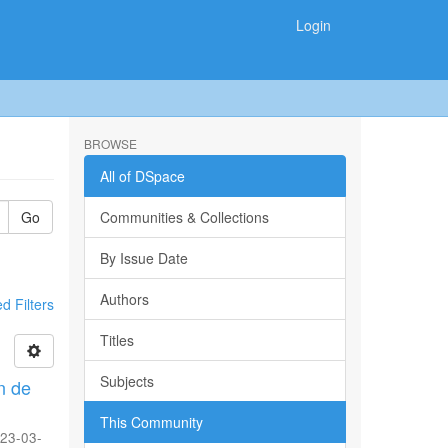
Login
BROWSE
All of DSpace
Go
Communities & Collections
By Issue Date
Authors
 Filters
Titles
Subjects
n de
This Community
23-03-