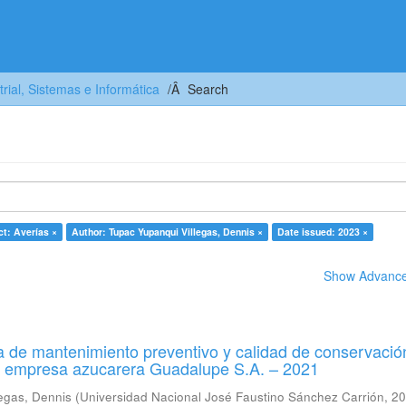
trial, Sistemas e Informática
Search
ct: Averías ×
Author: Tupac Yupanqui Villegas, Dennis ×
Date issued: 2023 ×
Show Advanced
 de mantenimiento preventivo y calidad de conservació
a empresa azucarera Guadalupe S.A. – 2021
egas, Dennis
(
Universidad Nacional José Faustino Sánchez Carrión
,
20