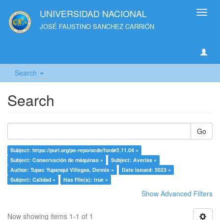
UNIVERSIDAD NACIONAL
Toggl
navig
JOSÉ FAUSTINO SANCHEZ CARRIÓN
Search
Search
Go
Subject: https://purl.org/pe-repo/ocde/ford#2.11.04 ×
Subject: Conservación de máquinas ×
Subject: Averías ×
Author: Tupac Yupanqui Villegas, Dennis ×
Date issued: 2023 ×
Subject: Calidad ×
Has File(s): true ×
Show Advanced Filters
Now showing items 1-1 of 1