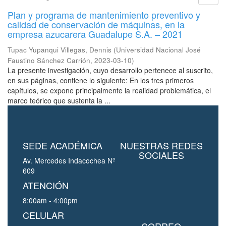
Plan y programa de mantenimiento preventivo y
calidad de conservación de máquinas, en la
empresa azucarera Guadalupe S.A. – 2021
Tupac Yupanqui Villegas, Dennis
(
Universidad Nacional José
Faustino Sánchez Carrión
,
2023-03-10
)
La presente investigación, cuyo desarrollo pertenece al suscrito,
en sus páginas, contiene lo siguiente: En los tres primeros
capítulos, se expone principalmente la realidad problemática, el
marco teórico que sustenta la ...
SEDE ACADÉMICA
NUESTRAS REDES
SOCIALES
Av. Mercedes Indacochea Nº
609
ATENCIÓN
8:00am - 4:00pm
CELULAR