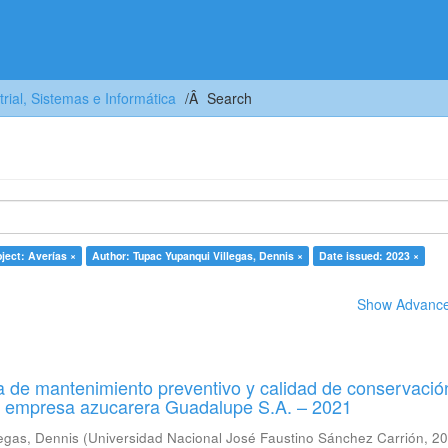
trial, Sistemas e Informática
Search
ject: Averías ×
Author: Tupac Yupanqui Villegas, Dennis ×
Date issued: 2023 ×
Show Advanced
 de mantenimiento preventivo y calidad de conservació
a empresa azucarera Guadalupe S.A. – 2021
egas, Dennis
(
Universidad Nacional José Faustino Sánchez Carrión
,
20