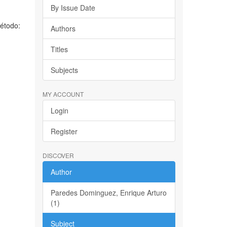
By Issue Date
Método:
Authors
Titles
Subjects
MY ACCOUNT
Login
Register
DISCOVER
Author
Paredes Dominguez, Enrique Arturo
(1)
Subject