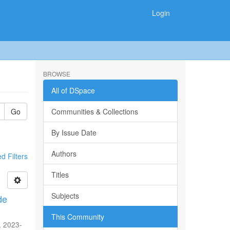
Login
BROWSE
All of DSpace
Go
Communities & Collections
By Issue Date
Authors
 Filters
Titles
Subjects
de
This Community
,
2023-