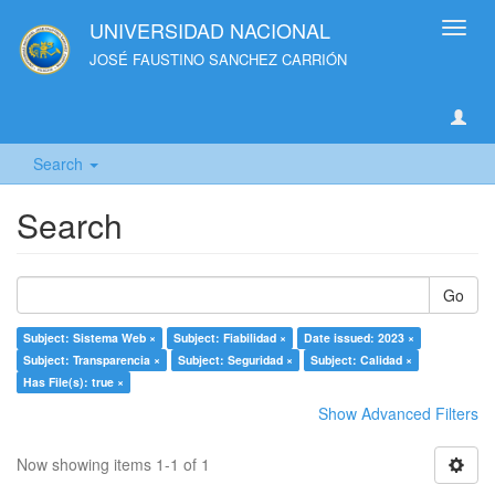
UNIVERSIDAD NACIONAL
Toggl
navig
JOSÉ FAUSTINO SANCHEZ CARRIÓN
Search
Search
Go
Subject: Sistema Web ×
Subject: Fiabilidad ×
Date issued: 2023 ×
Subject: Transparencia ×
Subject: Seguridad ×
Subject: Calidad ×
Has File(s): true ×
Show Advanced Filters
Now showing items 1-1 of 1