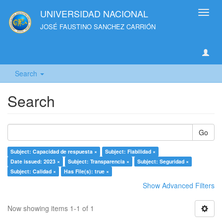
UNIVERSIDAD NACIONAL
Toggl
navig
JOSÉ FAUSTINO SANCHEZ CARRIÓN
Search
Search
Go
Subject: Capacidad de respuesta ×
Subject: Fiabilidad ×
Date issued: 2023 ×
Subject: Transparencia ×
Subject: Seguridad ×
Subject: Calidad ×
Has File(s): true ×
Show Advanced Filters
Now showing items 1-1 of 1