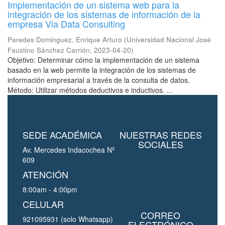
Implementación de un sistema web para la
integración de los sistemas de información de la
empresa Via Data Consulting
Paredes Dominguez, Enrique Arturo
(
Universidad Nacional José
Faustino Sánchez Carrión
,
2023-04-20
)
Objetivo: Determinar cómo la implementación de un sistema
basado en la web permite la integración de los sistemas de
información empresarial a través de la consulta de datos.
Método: Utilizar métodos deductivos e inductivos. ...
SEDE ACADÉMICA
NUESTRAS REDES
SOCIALES
Av. Mercedes Indacochea Nº
609
ATENCIÓN
8:00am - 4:00pm
CELULAR
CORREO
921095931 (solo Whatsapp)
ELECTRÓNICO