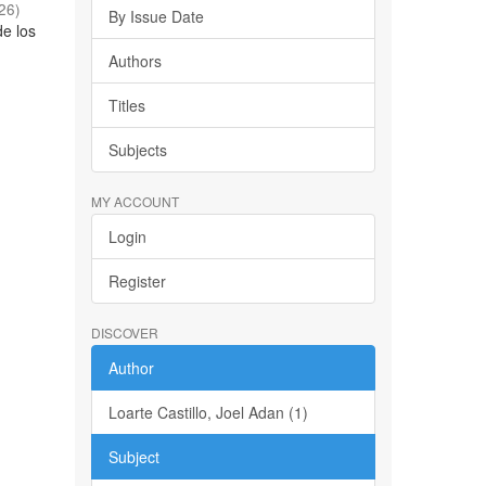
26
)
By Issue Date
de los
o
Authors
Titles
Subjects
MY ACCOUNT
Login
Register
DISCOVER
Author
Loarte Castillo, Joel Adan (1)
Subject