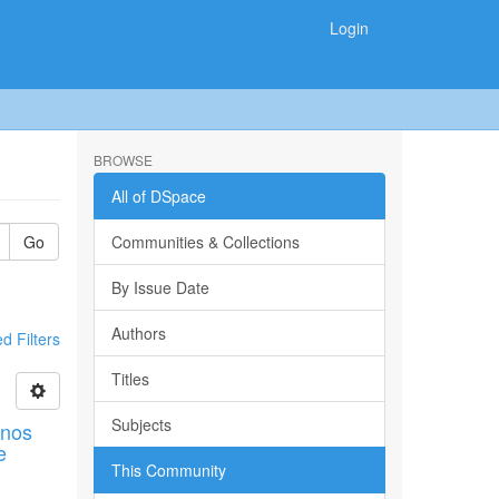
Login
BROWSE
All of DSpace
Go
Communities & Collections
By Issue Date
Authors
 Filters
Titles
Subjects
mnos
e
This Community