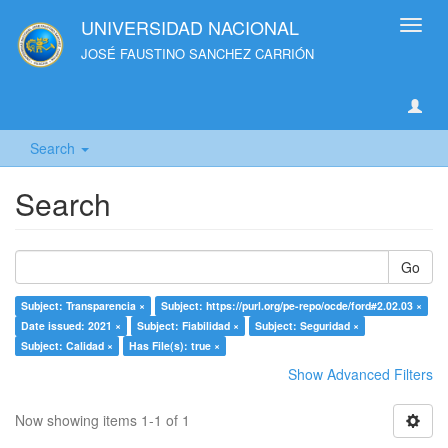
UNIVERSIDAD NACIONAL
Toggl
navig
JOSÉ FAUSTINO SANCHEZ CARRIÓN
Search
Search
Go
Subject: Transparencia ×
Subject: https://purl.org/pe-repo/ocde/ford#2.02.03 ×
Date issued: 2021 ×
Subject: Fiabilidad ×
Subject: Seguridad ×
Subject: Calidad ×
Has File(s): true ×
Show Advanced Filters
Now showing items 1-1 of 1