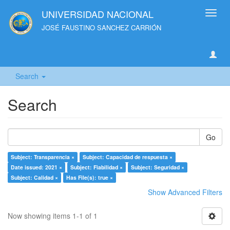
UNIVERSIDAD NACIONAL
Toggl
navig
JOSÉ FAUSTINO SANCHEZ CARRIÓN
Search
Search
Go
Subject: Transparencia ×
Subject: Capacidad de respuesta ×
Date issued: 2021 ×
Subject: Fiabilidad ×
Subject: Seguridad ×
Subject: Calidad ×
Has File(s): true ×
Show Advanced Filters
Now showing items 1-1 of 1