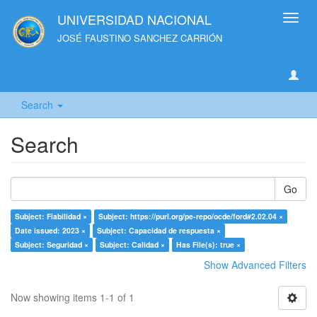
UNIVERSIDAD NACIONAL
Toggl
navig
JOSÉ FAUSTINO SANCHEZ CARRIÓN
Search
Search
Go
Subject: Fiabilidad ×
Subject: https://purl.org/pe-repo/ocde/ford#2.02.04 ×
Date issued: 2023 ×
Subject: Capacidad de respuesta ×
Subject: Seguridad ×
Subject: Calidad ×
Has File(s): true ×
Show Advanced Filters
Now showing items 1-1 of 1