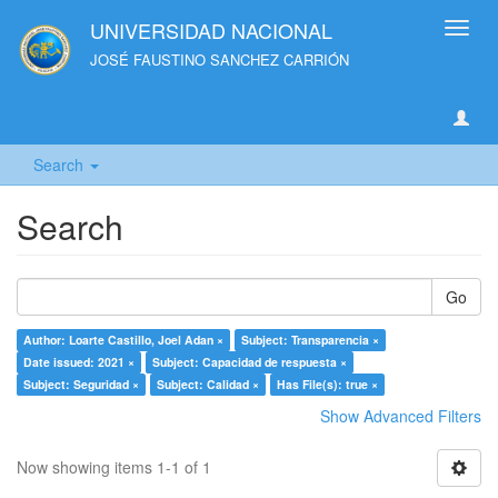
UNIVERSIDAD NACIONAL
Toggl
navig
JOSÉ FAUSTINO SANCHEZ CARRIÓN
Search
Search
Go
Author: Loarte Castillo, Joel Adan ×
Subject: Transparencia ×
Date issued: 2021 ×
Subject: Capacidad de respuesta ×
Subject: Seguridad ×
Subject: Calidad ×
Has File(s): true ×
Show Advanced Filters
Now showing items 1-1 of 1