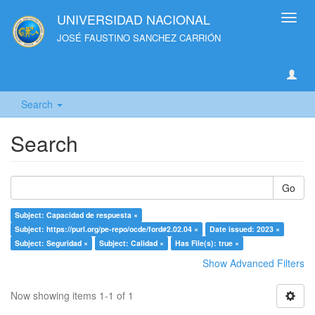
UNIVERSIDAD NACIONAL
Toggl
navig
JOSÉ FAUSTINO SANCHEZ CARRIÓN
Search
Search
Go
Subject: Capacidad de respuesta ×
Subject: https://purl.org/pe-repo/ocde/ford#2.02.04 ×
Date issued: 2023 ×
Subject: Seguridad ×
Subject: Calidad ×
Has File(s): true ×
Show Advanced Filters
Now showing items 1-1 of 1