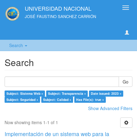
UNIVERSIDAD NACIONAL
Toggl
navig
JOSÉ FAUSTINO SANCHEZ CARRIÓN
Search
Search
Go
Subject: Sistema Web ×
Subject: Transparencia ×
Date issued: 2023 ×
Subject: Seguridad ×
Subject: Calidad ×
Has File(s): true ×
Show Advanced Filters
Now showing items 1-1 of 1
Implementación de un sistema web para la