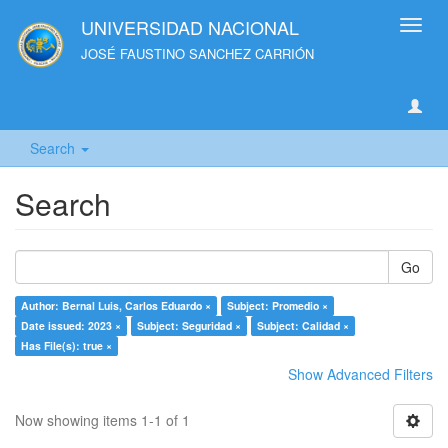
UNIVERSIDAD NACIONAL
Toggl
navig
JOSÉ FAUSTINO SANCHEZ CARRIÓN
Search
Search
Go
Author: Bernal Luis, Carlos Eduardo ×
Subject: Promedio ×
Date issued: 2023 ×
Subject: Seguridad ×
Subject: Calidad ×
Has File(s): true ×
Show Advanced Filters
Now showing items 1-1 of 1