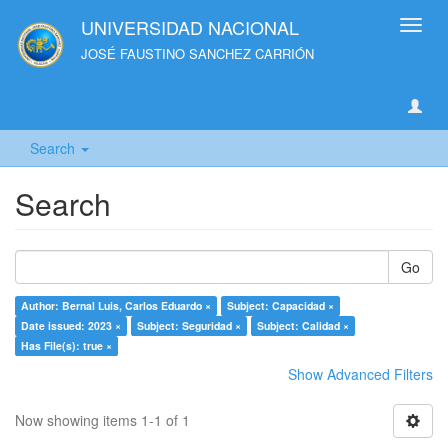
UNIVERSIDAD NACIONAL
Toggl
navig
JOSÉ FAUSTINO SANCHEZ CARRIÓN
Search
Search
Go
Author: Bernal Luis, Carlos Eduardo ×
Subject: Capacidad ×
Date issued: 2023 ×
Subject: Seguridad ×
Subject: Calidad ×
Has File(s): true ×
Show Advanced Filters
Now showing items 1-1 of 1