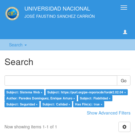
UNIVERSIDAD NACIONAL
Toggl
navig
JOSÉ FAUSTINO SANCHEZ CARRIÓN
Search
Search
Go
Subject: Sistema Web ×
Subject: https://purl.org/pe-repo/ocde/ford#2.02.04 ×
Author: Paredes Dominguez, Enrique Arturo ×
Subject: Fiabilidad ×
Subject: Seguridad ×
Subject: Calidad ×
Has File(s): true ×
Show Advanced Filters
Now showing items 1-1 of 1