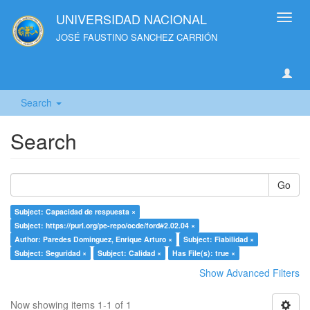
UNIVERSIDAD NACIONAL
Toggl
navig
JOSÉ FAUSTINO SANCHEZ CARRIÓN
Search
Search
Go
Subject: Capacidad de respuesta ×
Subject: https://purl.org/pe-repo/ocde/ford#2.02.04 ×
Author: Paredes Dominguez, Enrique Arturo ×
Subject: Fiabilidad ×
Subject: Seguridad ×
Subject: Calidad ×
Has File(s): true ×
Show Advanced Filters
Now showing items 1-1 of 1