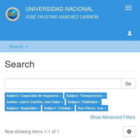
UNIVERSIDAD NACIONAL
Toggl
navig
JOSÉ FAUSTINO SANCHEZ CARRIÓN
Search
Search
Go
Subject: Capacidad de respuesta ×
Subject: Transparencia ×
Author: Loarte Castillo, Joel Adan ×
Subject: Fiabilidad ×
Subject: Seguridad ×
Subject: Calidad ×
Has File(s): true ×
Show Advanced Filters
Now showing items 1-1 of 1