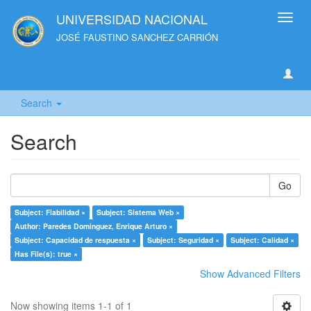
UNIVERSIDAD NACIONAL
Toggl
navig
JOSÉ FAUSTINO SANCHEZ CARRIÓN
Search
Search
Go
Subject: Fiabilidad ×
Subject: Sistema Web ×
Author: Paredes Dominguez, Enrique Arturo ×
Subject: Capacidad de respuesta ×
Subject: Seguridad ×
Subject: Calidad ×
Has File(s): true ×
Show Advanced Filters
Now showing items 1-1 of 1