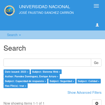
UNIVERSIDAD NACIONAL
Toggl
navig
JOSÉ FAUSTINO SANCHEZ CARRIÓN
Search
Search
Go
Date issued: 2023 ×
Subject: Sistema Web ×
Author: Paredes Dominguez, Enrique Arturo ×
Subject: Capacidad de respuesta ×
Subject: Seguridad ×
Subject: Calidad ×
Has File(s): true ×
Show Advanced Filters
Now showing items 1-1 of 1