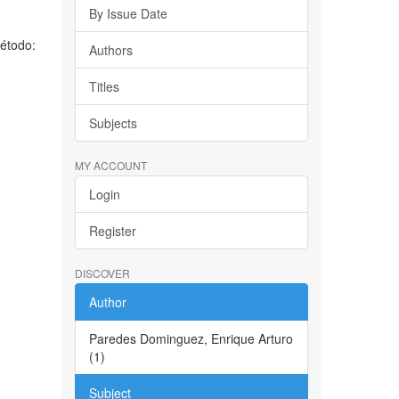
By Issue Date
Método:
Authors
Titles
Subjects
MY ACCOUNT
Login
Register
DISCOVER
Author
Paredes Dominguez, Enrique Arturo
(1)
Subject