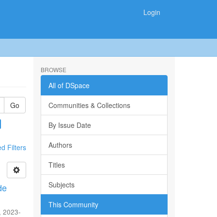
Login
BROWSE
All of DSpace
Go
Communities & Collections
By Issue Date
Authors
 Filters
Titles
Subjects
de
This Community
,
2023-