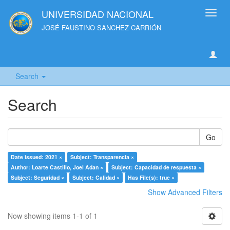
UNIVERSIDAD NACIONAL
Toggl
navig
JOSÉ FAUSTINO SANCHEZ CARRIÓN
Search
Search
Go
Date issued: 2021 ×
Subject: Transparencia ×
Author: Loarte Castillo, Joel Adan ×
Subject: Capacidad de respuesta ×
Subject: Seguridad ×
Subject: Calidad ×
Has File(s): true ×
Show Advanced Filters
Now showing items 1-1 of 1