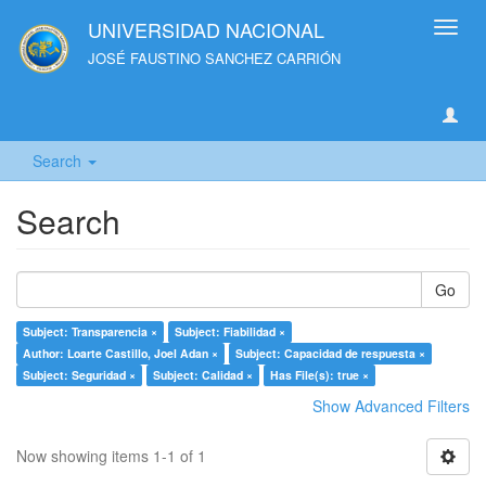
UNIVERSIDAD NACIONAL
Toggl
navig
JOSÉ FAUSTINO SANCHEZ CARRIÓN
Search
Search
Go
Subject: Transparencia ×
Subject: Fiabilidad ×
Author: Loarte Castillo, Joel Adan ×
Subject: Capacidad de respuesta ×
Subject: Seguridad ×
Subject: Calidad ×
Has File(s): true ×
Show Advanced Filters
Now showing items 1-1 of 1