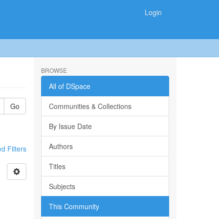
Login
BROWSE
All of DSpace
Go
Communities & Collections
By Issue Date
Authors
 Filters
Titles
Subjects
e
This Community