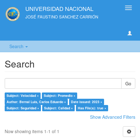
UNIVERSIDAD NACIONAL
Toggl
navig
JOSÉ FAUSTINO SANCHEZ CARRIÓN
Search
Search
Go
Subject: Velocidad ×
Subject: Promedio ×
Author: Bernal Luis, Carlos Eduardo ×
Date issued: 2023 ×
Subject: Seguridad ×
Subject: Calidad ×
Has File(s): true ×
Show Advanced Filters
Now showing items 1-1 of 1