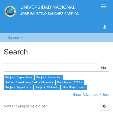
UNIVERSIDAD NACIONAL
Toggl
navig
JOSÉ FAUSTINO SANCHEZ CARRIÓN
Search
Search
Go
Subject: Capacidad ×
Subject: Promedio ×
Author: Bernal Luis, Carlos Eduardo ×
Date issued: 2023 ×
Subject: Seguridad ×
Subject: Calidad ×
Has File(s): true ×
Show Advanced Filters
Now showing items 1-1 of 1