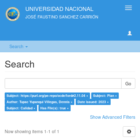
UNIVERSIDAD NACIONAL
Toggl
navig
JOSÉ FAUSTINO SANCHEZ CARRIÓN
Search
Search
Go
Subject: https://purl.org/pe-repo/ocde/ford#2.11.04 ×
Subject: Plan ×
Author: Tupac Yupanqui Villegas, Dennis ×
Date issued: 2023 ×
Subject: Calidad ×
Has File(s): true ×
Show Advanced Filters
Now showing items 1-1 of 1