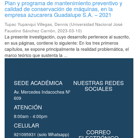
Plan y programa de mantenimiento preventivo y
calidad de conservación de máquinas, en la
empresa azucarera Guadalupe S.A. – 2021
Tupac Yupanqui Villegas, Dennis
(
Universidad Nacional José
Faustino Sánchez Carrión
,
2023-03-10
)
La presente investigación, cuyo desarrollo pertenece al suscrito,
en sus páginas, contiene lo siguiente: En los tres primeros
capítulos, se expone principalmente la realidad problemática, el
marco teórico que sustenta la ...
SEDE ACADÉMICA
NUESTRAS REDES
SOCIALES
Av. Mercedes Indacochea Nº
609
ATENCIÓN
8:00am - 4:00pm
CELULAR
CORREO
921095931 (solo Whatsapp)
ELECTRÓNICO