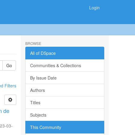
Login
BROWSE
All of DSpace
Go
Communities & Collections
By Issue Date
 Filters
Authors
Titles
n de
Subjects
23-03-
This Community