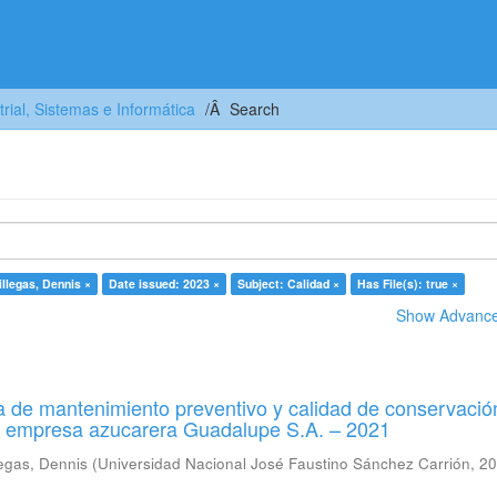
trial, Sistemas e Informática
Search
llegas, Dennis ×
Date issued: 2023 ×
Subject: Calidad ×
Has File(s): true ×
Show Advanced
 de mantenimiento preventivo y calidad de conservació
a empresa azucarera Guadalupe S.A. – 2021
egas, Dennis
(
Universidad Nacional José Faustino Sánchez Carrión
,
20