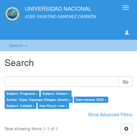
UNIVERSIDAD NACIONAL
Toggl
navig
JOSÉ FAUSTINO SANCHEZ CARRIÓN
Search
Search
Go
Subject: Programa ×
Subject: Kaisen ×
Author: Tupac Yupanqui Villegas, Dennis ×
Date issued: 2023 ×
Subject: Calidad ×
Has File(s): true ×
Show Advanced Filters
Now showing items 1-1 of 1