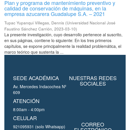
Plan y programa de mantenimiento preventivo y
calidad de conservación de máquinas, en la
empresa azucarera Guadalupe S.A. – 2021
Tupac Yupanqui Villegas, Dennis
(
Universidad Nacional José
Faustino Sánchez Carrión
,
2023-03-10
)
La presente investigación, cuyo desarrollo pertenece al suscrito,
en sus páginas, contiene lo siguiente: En los tres primeros
capítulos, se expone principalmente la realidad problemática, el
marco teórico que sustenta la ...
SEDE ACADÉMICA
NUESTRAS REDES
SOCIALES
Av. Mercedes Indacochea Nº
609
ATENCIÓN
8:00am - 4:00pm
CELULAR
CORREO
921095931 (solo Whatsapp)
ELECTRÓNICO