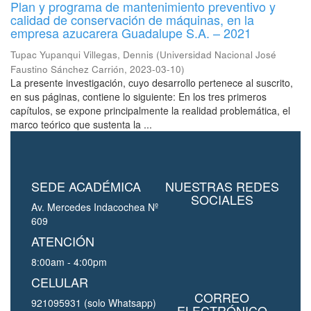
Plan y programa de mantenimiento preventivo y
calidad de conservación de máquinas, en la
empresa azucarera Guadalupe S.A. – 2021
Tupac Yupanqui Villegas, Dennis
(
Universidad Nacional José
Faustino Sánchez Carrión
,
2023-03-10
)
La presente investigación, cuyo desarrollo pertenece al suscrito,
en sus páginas, contiene lo siguiente: En los tres primeros
capítulos, se expone principalmente la realidad problemática, el
marco teórico que sustenta la ...
SEDE ACADÉMICA
NUESTRAS REDES
SOCIALES
Av. Mercedes Indacochea Nº
609
ATENCIÓN
8:00am - 4:00pm
CELULAR
CORREO
921095931 (solo Whatsapp)
ELECTRÓNICO