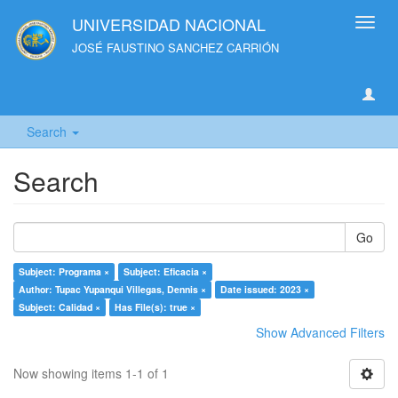
UNIVERSIDAD NACIONAL
Toggl
navig
JOSÉ FAUSTINO SANCHEZ CARRIÓN
Search
Search
Go
Subject: Programa ×
Subject: Eficacia ×
Author: Tupac Yupanqui Villegas, Dennis ×
Date issued: 2023 ×
Subject: Calidad ×
Has File(s): true ×
Show Advanced Filters
Now showing items 1-1 of 1