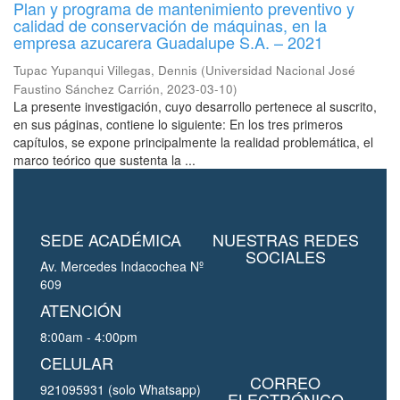
Plan y programa de mantenimiento preventivo y
calidad de conservación de máquinas, en la
empresa azucarera Guadalupe S.A. – 2021
Tupac Yupanqui Villegas, Dennis
(
Universidad Nacional José
Faustino Sánchez Carrión
,
2023-03-10
)
La presente investigación, cuyo desarrollo pertenece al suscrito,
en sus páginas, contiene lo siguiente: En los tres primeros
capítulos, se expone principalmente la realidad problemática, el
marco teórico que sustenta la ...
SEDE ACADÉMICA
NUESTRAS REDES
SOCIALES
Av. Mercedes Indacochea Nº
609
ATENCIÓN
8:00am - 4:00pm
CELULAR
CORREO
921095931 (solo Whatsapp)
ELECTRÓNICO