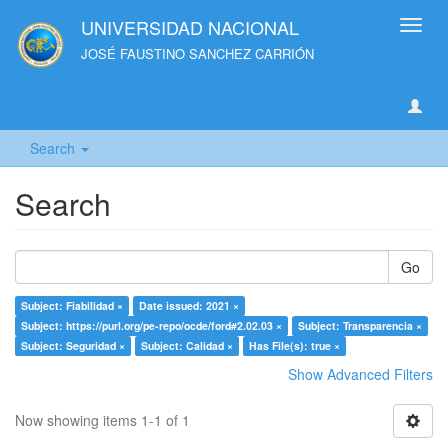
UNIVERSIDAD NACIONAL
Toggl
navig
JOSÉ FAUSTINO SANCHEZ CARRIÓN
Search
Search
Go
Subject: Fiabilidad ×
Date issued: 2021 ×
Subject: https://purl.org/pe-repo/ocde/ford#2.02.03 ×
Subject: Transparencia ×
Subject: Seguridad ×
Subject: Calidad ×
Has File(s): true ×
Show Advanced Filters
Now showing items 1-1 of 1