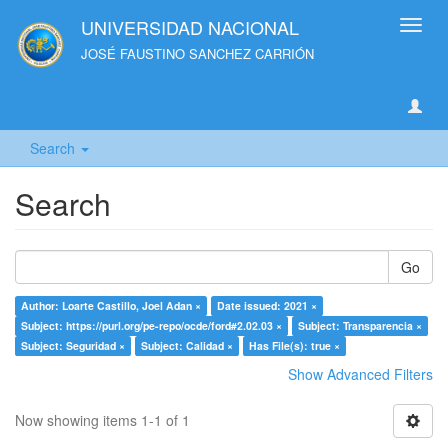
UNIVERSIDAD NACIONAL
Toggl
navig
JOSÉ FAUSTINO SANCHEZ CARRIÓN
Search
Search
Go
Author: Loarte Castillo, Joel Adan ×
Date issued: 2021 ×
Subject: https://purl.org/pe-repo/ocde/ford#2.02.03 ×
Subject: Transparencia ×
Subject: Seguridad ×
Subject: Calidad ×
Has File(s): true ×
Show Advanced Filters
Now showing items 1-1 of 1