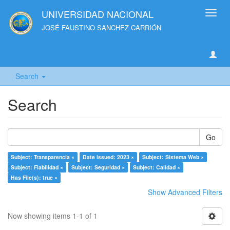
UNIVERSIDAD NACIONAL
Toggl
navig
JOSÉ FAUSTINO SANCHEZ CARRIÓN
Search
Search
Go
Subject: Transparencia ×
Date issued: 2023 ×
Subject: Sistema Web ×
Subject: Fiabilidad ×
Subject: Seguridad ×
Subject: Calidad ×
Has File(s): true ×
Show Advanced Filters
Now showing items 1-1 of 1