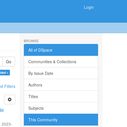
Login
BROWSE
All of DSpace
Go
Communities & Collections
idad ×
By Issue Date
Authors
 Filters
Titles
Subjects
de
This Community
,
2023-