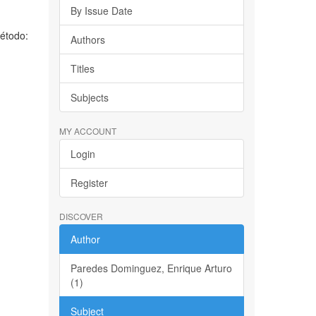
By Issue Date
Método:
Authors
Titles
Subjects
MY ACCOUNT
Login
Register
DISCOVER
Author
Paredes Dominguez, Enrique Arturo
(1)
Subject